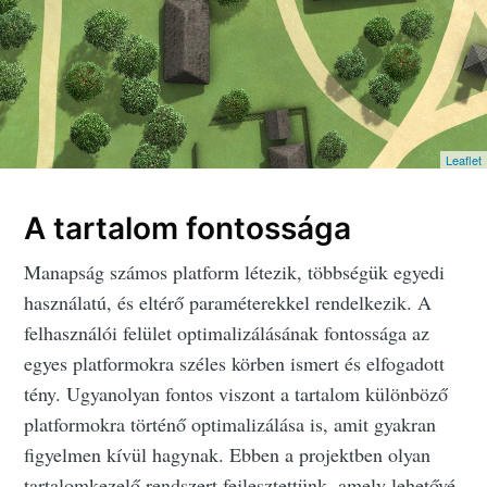
Leaflet
A tartalom fontossága
Manapság számos platform létezik, többségük egyedi
használatú, és eltérő paraméterekkel rendelkezik. A
felhasználói felület optimalizálásának fontossága az
egyes platformokra széles körben ismert és elfogadott
tény. Ugyanolyan fontos viszont a tartalom különböző
platformokra történő optimalizálása is, amit gyakran
figyelmen kívül hagynak. Ebben a projektben olyan
tartalomkezelő rendszert fejlesztettünk, amely lehetővé