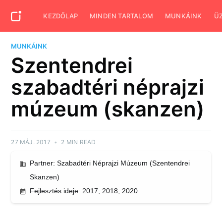
KEZDŐLAP
MINDEN TARTALOM
MUNKÁINK
Ü
MUNKÁINK
Szentendrei
szabadtéri néprajzi
múzeum (skanzen)
27 MÁJ. 2017
•
2 MIN READ
Partner: Szabadtéri Néprajzi Múzeum (Szentendrei
Skanzen)
Fejlesztés ideje: 2017, 2018, 2020