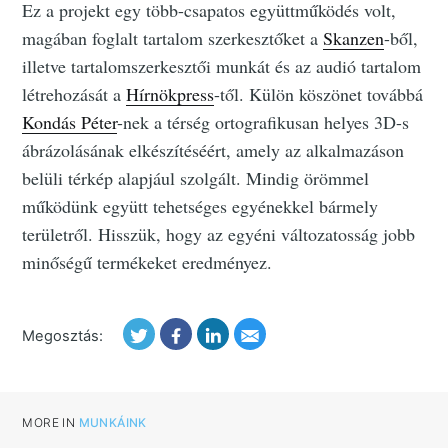
Ez a projekt egy több-csapatos együttműködés volt,
magában foglalt tartalom szerkesztőket a
Skanzen
-ből,
illetve tartalomszerkesztői munkát és az audió tartalom
létrehozását a
Hírnökpress
-től. Külön köszönet továbbá
Kondás Péter
-nek a térség ortografikusan helyes 3D-s
ábrázolásának elkészítéséért, amely az alkalmazáson
belüli térkép alapjául szolgált. Mindig örömmel
működünk együtt tehetséges egyénekkel bármely
területről. Hisszük, hogy az egyéni változatosság jobb
minőségű termékeket eredményez.
Megosztás:
MORE IN
MUNKÁINK