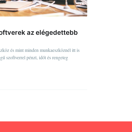
zoftverek az elégedettebb
szköz és mint minden munkaeszköznél itt is
ű szoftverrel pénzt, időt és rengeteg