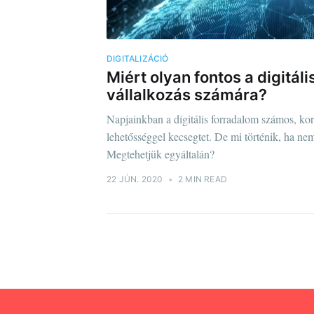
DIGITALIZÁCIÓ
Miért olyan fontos a digitáli
vállalkozás számára?
Napjainkban a digitális forradalom számos, ko
lehetősséggel kecsegtet. De mi történik, ha ne
Megtehetjük egyáltalán?
22 JÚN. 2020
•
2 MIN READ