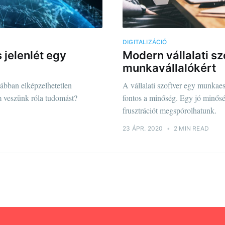
DIGITALIZÁCIÓ
s jelenlét egy
Modern vállalati s
munkavállalókért
rábban elképzelhetetlen
A vállalati szoftver egy munkae
m veszünk róla tudomást?
fontos a minőség. Egy jó minőség
frusztrációt megspórolhatunk.
23 ÁPR. 2020
•
2 MIN READ