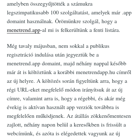
amelyben összegyűjtötték a számukra
legszimpatikusabb 100 szolgáltatást, amelyek már .app
domaint használnak. Örömünkre szolgál, hogy a
menetrend.app
-al mi is felkerültünk a fenti listára.
Még tavaly májusban, nem sokkal a publikus
regisztráció indulása után jegyeztük be a
menetrend.app domaint, majd néhány nappal később
már át is költöztünk a korábbi menetrendapp.hu címről
az új helyre. A költözés során figyeltünk arra, hogy a
régi URL-eket megfelelő módon irányítsuk át az új
címre, valamint arra is, hogy a régebbi, és akár még
évekig is aktívan használt app verziók továbbra is
megfelelően működjenek. Az átállás zökkenőmentesen
zajlott, néhány napon belül a keresőkben is frissült a
webcímünk, és azóta is elégedettek vagyunk az új