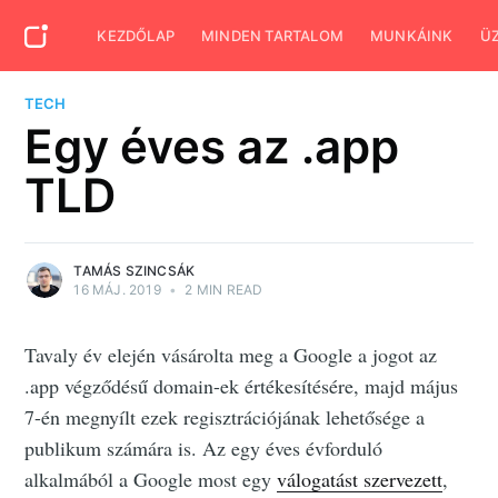
KEZDŐLAP
MINDEN TARTALOM
MUNKÁINK
Ü
TECH
Egy éves az .app
TLD
TAMÁS SZINCSÁK
16 MÁJ. 2019
•
2 MIN READ
Tavaly év elején vásárolta meg a Google a jogot az
.app végződésű domain-ek értékesítésére, majd május
7-én megnyílt ezek regisztrációjának lehetősége a
publikum számára is. Az egy éves évforduló
alkalmából a Google most egy
válogatást szervezett
,