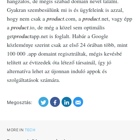
hangzatos, de mégis szabad domain nevet találni.
Gyakran szembesülünk mi is és ügyfeleink is azzal,
hogy nem csak a
product
.com, a
product
.net, vagy épp
a
product
.io, de még a közel sem optimális
get
product
app.net is foglalt. Habár a Google
közleménye szerint csak az első 24 órában több, mint
100 000 .app domaint regisztráltak, mégis kevésbé
telített az évtizedek óta létező társainál, így jó
alternatíva lehet az újonnan induló appok és
szolgáltatások számára.
Megosztás:
MORE IN
TECH