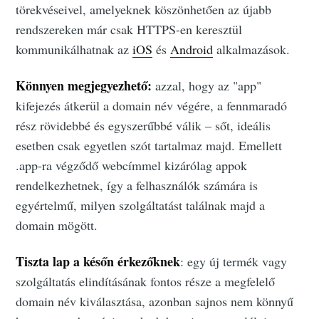
törekvéseivel, amelyeknek köszönhetően az újabb
rendszereken már csak HTTPS-en keresztül
kommunikálhatnak az
iOS
és
Android
alkalmazások.
Könnyen megjegyezhető:
azzal, hogy az "app"
kifejezés átkerül a domain név végére, a fennmaradó
rész rövidebbé és egyszerűbbé válik – sőt, ideális
esetben csak egyetlen szót tartalmaz majd. Emellett
.app-ra végződő webcímmel kizárólag appok
rendelkezhetnek, így a felhasználók számára is
egyértelmű, milyen szolgáltatást találnak majd a
domain mögött.
Tiszta lap a későn érkezőknek
: egy új termék vagy
szolgáltatás elindításának fontos része a megfelelő
domain név kiválasztása, azonban sajnos nem könnyű