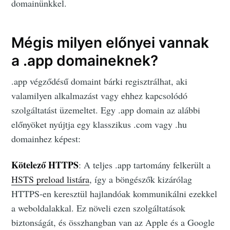
domainünkkel.
Mégis milyen előnyei vannak
a .app domaineknek?
.app végződésű domaint bárki regisztrálhat, aki
valamilyen alkalmazást vagy ehhez kapcsolódó
szolgáltatást üzemeltet. Egy .app domain az alábbi
előnyöket nyújtja egy klasszikus .com vagy .hu
domainhez képest:
Kötelező HTTPS
: A teljes .app tartomány felkerült a
HSTS preload listára
, így a böngészők kizárólag
HTTPS-en keresztül hajlandóak kommunikálni ezekkel
a weboldalakkal. Ez növeli ezen szolgáltatások
biztonságát, és összhangban van az Apple és a Google